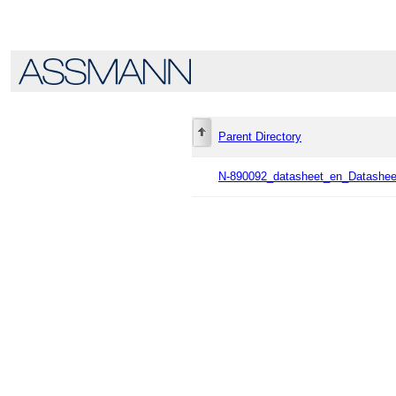
Parent Directory
N-890092_datasheet_en_Datashe