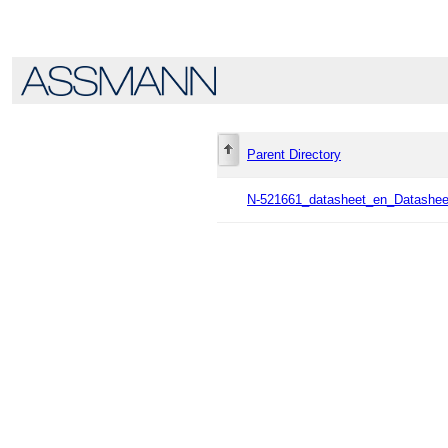
Parent Directory
N-521661_datasheet_en_Datashe