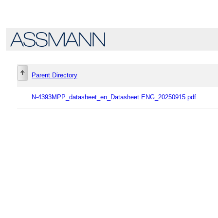
Parent Directory
N-4393MPP_datasheet_en_Datasheet ENG_20250915.pdf