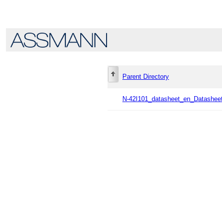
Parent Directory
N-42I101_datasheet_en_Datashee