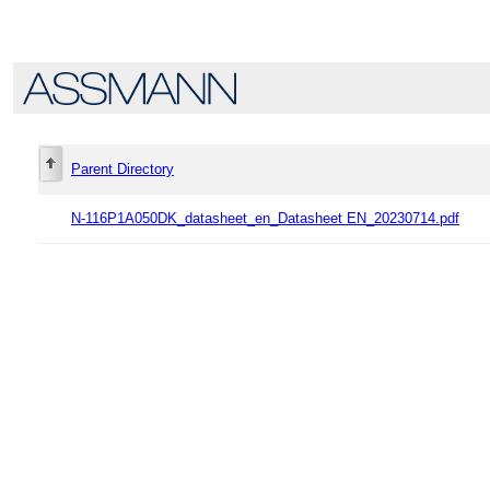
Parent Directory
N-116P1A050DK_datasheet_en_Datasheet EN_20230714.pdf