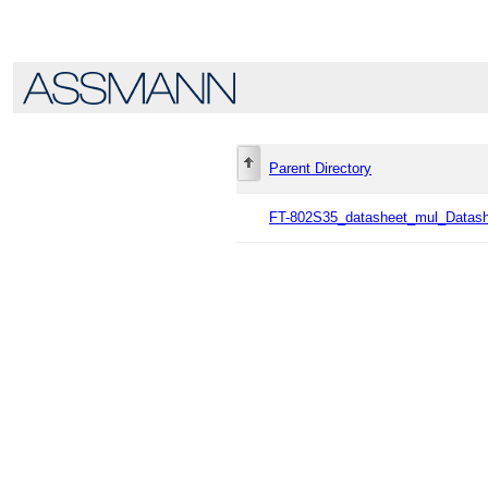
Parent Directory
FT-802S35_datasheet_mul_Datash