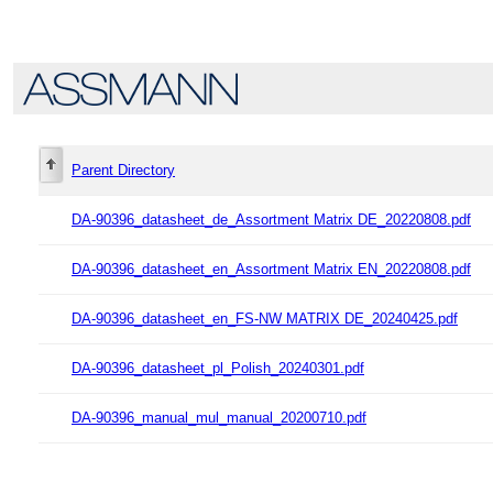
Parent Directory
DA-90396_datasheet_de_Assortment Matrix DE_20220808.pdf
DA-90396_datasheet_en_Assortment Matrix EN_20220808.pdf
DA-90396_datasheet_en_FS-NW MATRIX DE_20240425.pdf
DA-90396_datasheet_pl_Polish_20240301.pdf
DA-90396_manual_mul_manual_20200710.pdf